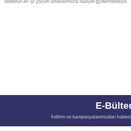
sektörün en iyi çözüm ortaklarımızla faaliyet gçstermekteyiz.
E-Bülte
İndirim ve kampanyalarımızdan haberd