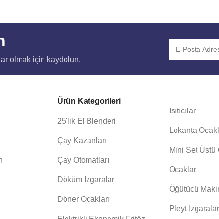
n
ar olmak için kaydolun.
Ürün Kategorileri
Isıtıcılar
25'lik El Blenderi
Lokanta Ocakl
Çay Kazanları
Mini Set Üstü
n
Çay Otomatları
Ocaklar
Döküm Izgaralar
Öğütücü Maki
Döner Ocakları
Pleyt Izgarala
Elektrikli Ekonomik Fritöz