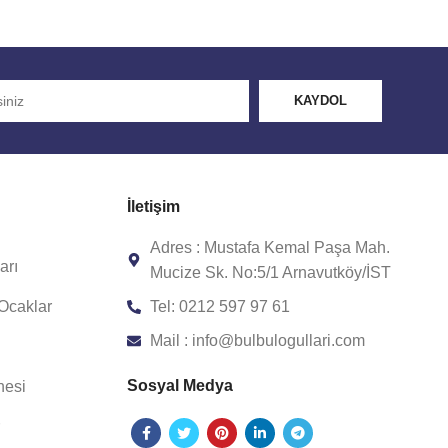
İletişim
Adres : Mustafa Kemal Paşa Mah.
arı
Mucize Sk. No:5/1 Arnavutköy/İST
 Ocaklar
Tel: 0212 597 97 61
Mail : info@bulbulogullari.com
Sosyal Medya
nesi
r