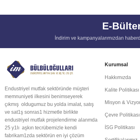
E-Bülte
İndirim ve kampanyalarımızdan haberd
Kurumsal
Hakkımızda
Endustriyel mutfak sektöründe müşteri
Kalite Politikası
memnuniyeti ilkesini benimseyerek
Misyon & Vizyo
çıkmış oldugumuz bu yolda imalat, satış
ve sat1ş sonras1 hizmetle birlikte
Çevre Politikası
endustriyel mutfak projelendirme alanmda
İSG Politikası
25 y1lı aşkın tecrübemizle kendi
fabrikam1zda sektörün en iyi çözüm
Sertifikalarımız