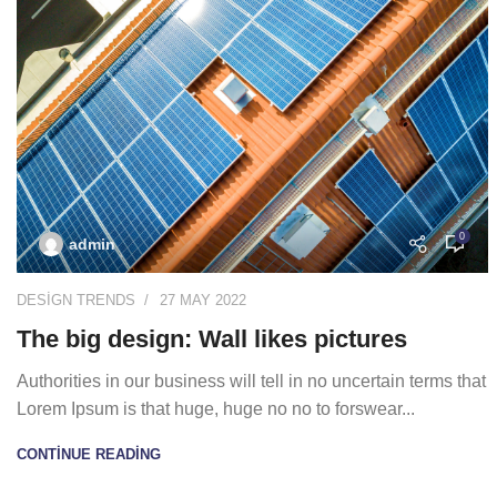
0
admin
DESIGN TRENDS
27 MAY 2022
The big design: Wall likes pictures
Authorities in our business will tell in no uncertain terms that
Lorem Ipsum is that huge, huge no no to forswear...
CONTINUE READING