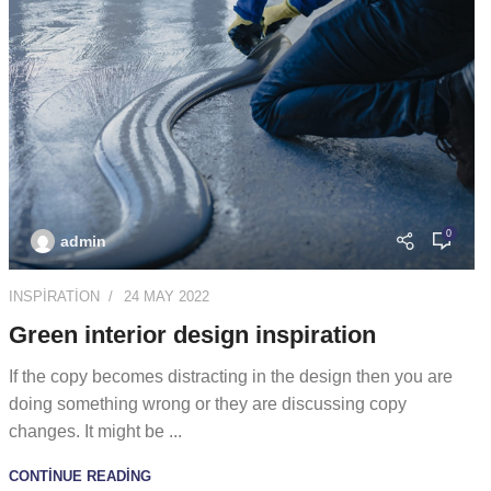
0
admin
INSPIRATION
24 MAY 2022
Green interior design inspiration
If the copy becomes distracting in the design then you are
doing something wrong or they are discussing copy
changes. It might be ...
CONTINUE READING