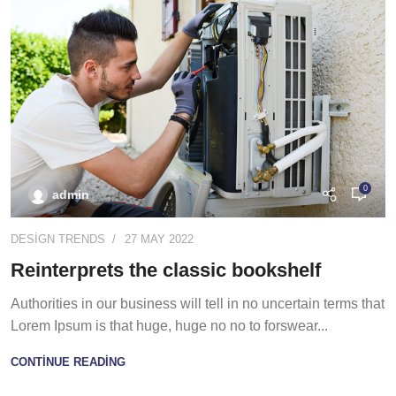
0
admin
DESIGN TRENDS
27 MAY 2022
Reinterprets the classic bookshelf
Authorities in our business will tell in no uncertain terms that
Lorem Ipsum is that huge, huge no no to forswear...
CONTINUE READING